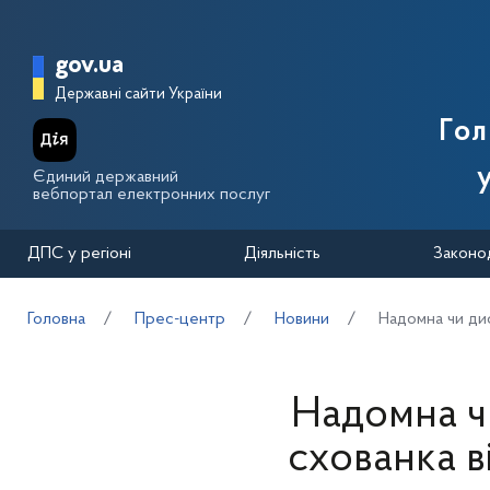
Перейти до основного вмісту
Головна сторінка Державної п
gov.ua
Державні сайти України
Го
Єдиний державний
вебпортал електронних послуг
ДПС у регіоні
Діяльність
Законо
Головна
Прес-центр
Новини
Надомна чи ди
Надомна ч
схованка 