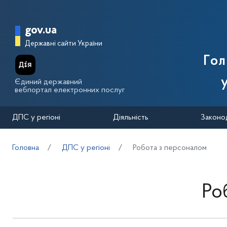
Перейти до основного вмісту
Головна сторінка Державної п
gov.ua
Державні сайти України
Го
Єдиний державний
вебпортал електронних послуг
ДПС у регіоні
Діяльність
Законо
Головна
ДПС у регіоні
Робота з персоналом
Ро