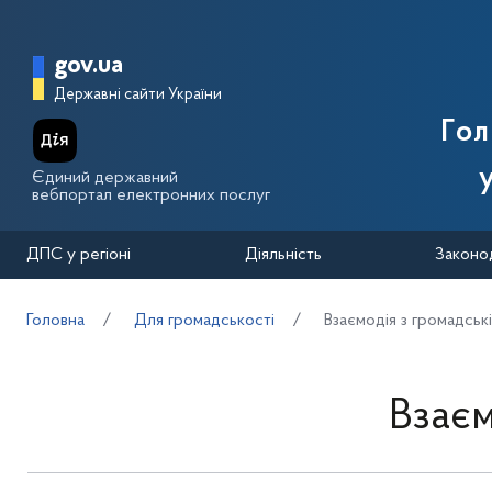
Перейти до основного вмісту
Головна сторінка Державної п
gov.ua
Державні сайти України
Го
Єдиний державний
вебпортал електронних послуг
ДПС у регіоні
Діяльність
Законо
Головна
Для громадськості
Взаємодія з громадськ
Взаєм