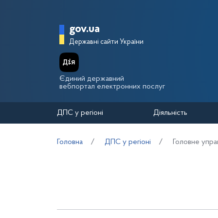
Перейти до основного вмісту
Головна сторінка Держа
gov.ua
Державні сайти України
Єдиний державний
вебпортал електронних послуг
ДПС у регіоні
Діяльність
Головна
ДПС у регіоні
Головне упра