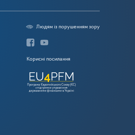
Людям із порушенням зору
Корисні посилання
Програма Європейського Союзу (ЄС)
з підтримки управління
державними фінансами в Україні