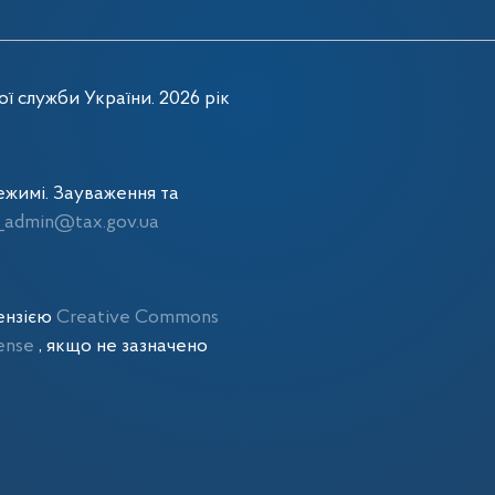
ї служби України. 2026 рік
жимі. Зауваження та
admin@tax.gov.ua
цензією
Creative Commons
cense
, якщо не зазначено