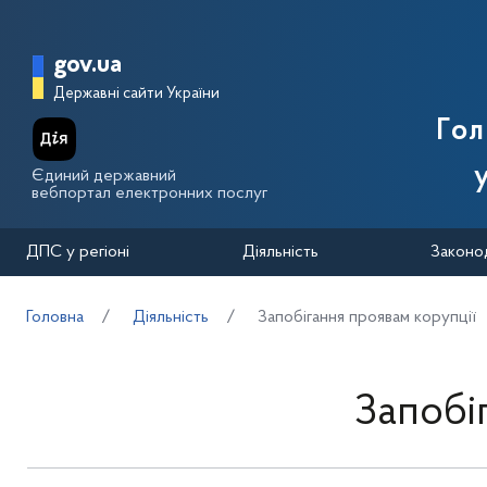
Перейти до основного вмісту
Головна сторінка Державної п
gov.ua
Державні сайти України
Го
Єдиний державний
вебпортал електронних послуг
ДПС у регіоні
Діяльність
Законо
Головна
Діяльність
Запобігання проявам корупції
Запобі