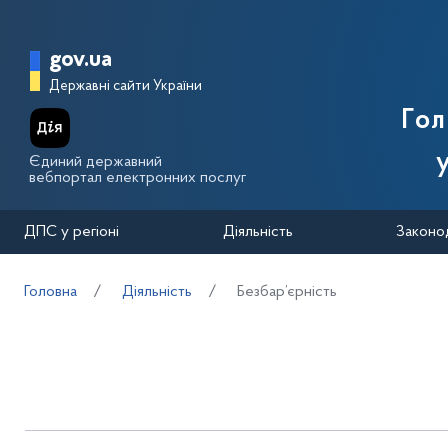
Перейти до основного вмісту
Головна сторінка Державної п
gov.ua
Державні сайти України
Го
Єдиний державний
вебпортал електронних послуг
ДПС у регіоні
Діяльність
Законо
Головна
Діяльність
Безбар’єрність