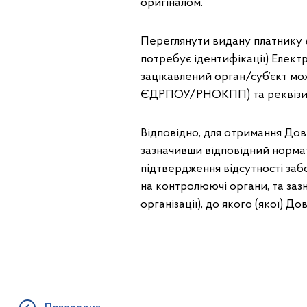
оригіналом.
Переглянути видану платнику е
потребує ідентифікації) Електр
зацікавлений орган/суб’єкт м
ЄДРПОУ/РНОКПП) та реквізитів
Відповідно, для отримання Дов
зазначивши відповідний норма
підтвердження відсутності заб
на контролюючі органи, та заз
організації), до якого (якої) 