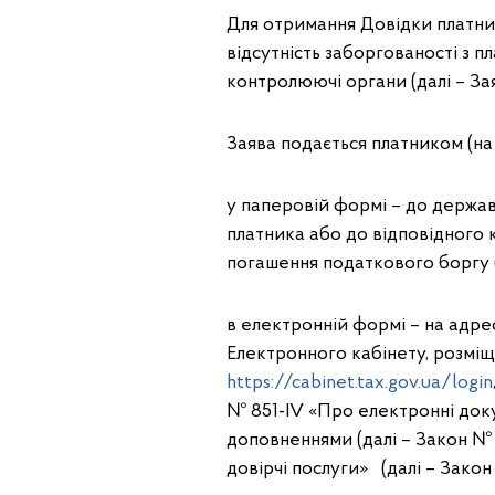
Для отримання Довідки платни
відсутність заборгованості з п
контролюючі органи (далі – За
Заява подається платником (на
у паперовій формі – до держав
платника або до відповідного
погашення податкового боргу 
в електронній формі – на адр
Електронного кабінету, розмі
https://cabinet.tax.gov.ua/login
№ 851-IV «Про електронні доку
доповненнями (далі – Закон № 8
довірчі послуги» (далі – Закон