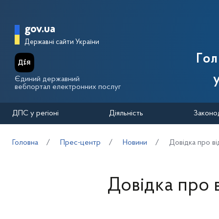
Перейти до основного вмісту
Головна сторінка Державної п
gov.ua
Державні сайти України
Го
Єдиний державний
вебпортал електронних послуг
ДПС у регіоні
Діяльність
Законо
Головна
Прес-центр
Новини
Довідка про ві
Довідка про в