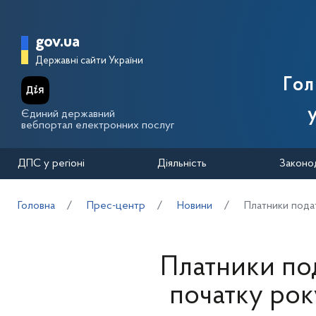
Перейти до основного вмісту
Головна сторінка Державної п
gov.ua
Державні сайти України
Го
Єдиний державний
вебпортал електронних послуг
ДПС у регіоні
Діяльність
Законо
Головна
Прес-центр
Новини
Платники подат
Платники по
початку року