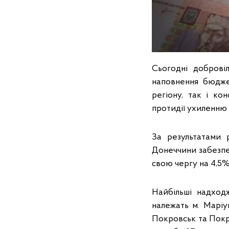
Сьогодні доброві
наповнення бюдже
регіону, так і ко
протидії ухиленню 
За результатами 
Донеччини забезпе
свою чергу на 4,5%
Найбільші надход
належать м. Маріу
Покровськ та Покро