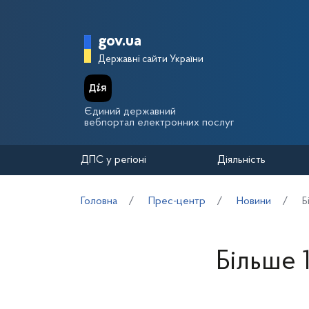
Перейти до основного вмісту
Головна сторінка Держа
gov.ua
Державні сайти України
Єдиний державний
вебпортал електронних послуг
ДПС у регіоні
Діяльність
Головна
Прес-центр
Новини
Б
Більше 