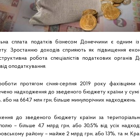
льна сплата податків бізнесом Донеччини є одним і
ту. Зростанню доходів сприяють як підвищення еконо
нструктивна робота спеціалістів податкових органів Д
від оподаткування.
роботи протягом січня-серпня 2019 року фахівцями 
чено надходження до зведеного бюджету країни у сумі 1
, або на 664,7 млн грн, більше минулорічних надходжень.
ження до зведеного бюджету країни за територіаль
полю – більше 4,7 млрд грн, або 30,5% від усіх надходж
вському району – майже 2 млрд грн, або 13%, та м. Кра