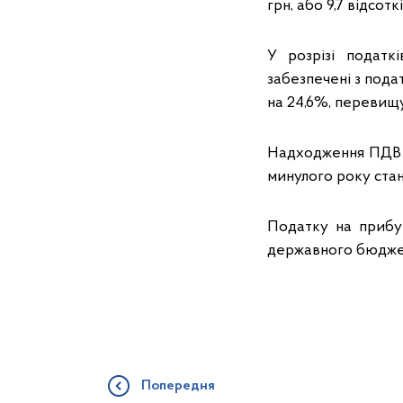
грн, або 9,7 відсоткі
У розрізі податк
забезпечені з подат
на 24,6%, перевищу
Надходження ПДВ д
минулого року стан
Податку на прибут
державного бюджету
Попередня