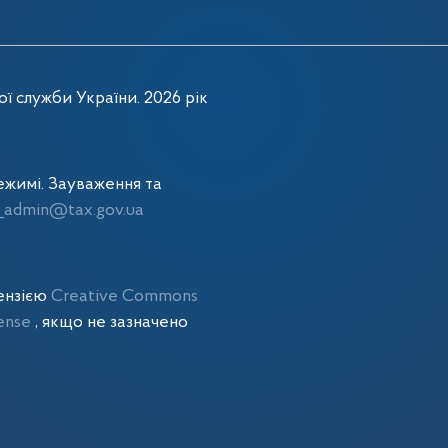
ї служби України. 2026 рік
жимі. Зауваження та
admin@tax.gov.ua
цензією
Creative Commons
cense
, якщо не зазначено