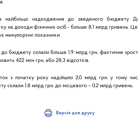
в.
ів найбільші надходження до зведеного бюджету Д
ку на доходи фізичних осіб - більше 8,1 млрд гривень. Це 
є минулорічні показники.
о бюджету склали більше 1,9 млрд грн, фактичне зрост
овить 422 млн грн, або 28,3 відсотків.
ок з початку року надійшло 2,0 млрд грн, у тому чи
 склали 1,8 млрд грн, до місцевого – 0,2 млрд гривень.
Версія для друку