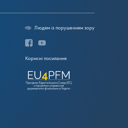
Людям із порушенням зору
Корисні посилання
Програма Європейського Союзу (ЄС)
з підтримки управління
державними фінансами в Україні