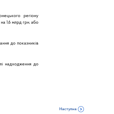
онецького регіону
на 1,6 млрд грн, або
ання до показників
слі надходження до
Наступна