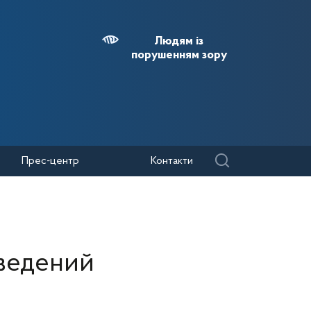
Людям із
порушенням зору
Прес-центр
Контакти
зведений