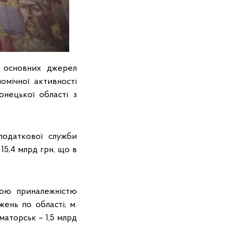
з основних джерел
мічної активності
онецької області з
податкової служби
5,4 млрд грн, що в
ною приналежністю
ень по області, м.
маторськ – 1,5 млрд