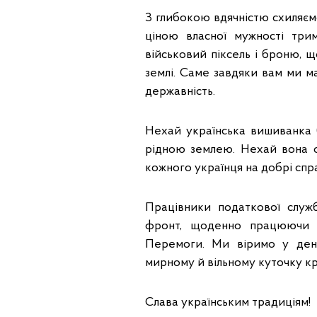
З глибокою вдячністю схиляєм
ціною власної мужності три
військовий піксель і броню, 
землі. Саме завдяки вам ми м
державність.
Нехай українська вишиванка б
рідною землею. Нехай вона об
кожного українця на добрі спр
Працівники податкової служ
фронт, щоденно працюючи з
Перемоги. Ми віримо у ден
мирному й вільному куточку кра
Слава українським традиціям!