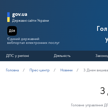
Перейти до основного вмісту
Головна сторінка Державної п
gov.ua
Державні сайти України
Го
Єдиний державний
вебпортал електронних послуг
ДПС у регіоні
Діяльність
Законо
Головна
Прес-центр
Новини
З Днем вишива
З
Головне управління Д