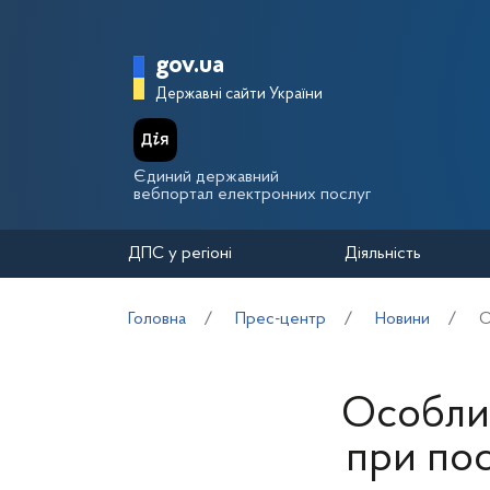
Перейти до основного вмісту
Головна сторінка Держа
gov.ua
Державні сайти України
Єдиний державний
вебпортал електронних послуг
ДПС у регіоні
Діяльність
Головна
Прес-центр
Новини
О
Особлив
при пос