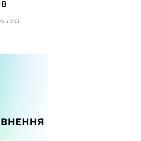
ів
6 о 12:01