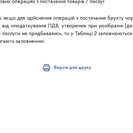
гових операціях з постачання товарів / послуг.
і, якщо для здійснення операцій з постачання брухту ч
их від оподаткування ПДВ, утворених при розібранні (д
 послуги не придбавались, то у Таблиці 2 заповнюються 
лягають заповненню.
Версія для друку