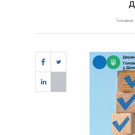
д
Головне 