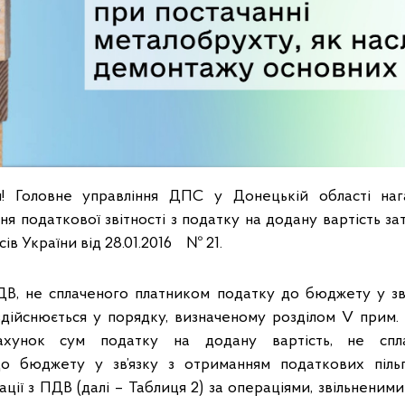
! Головне управління ДПС у Донецькій області на
ня податкової звітності з податку на додану вартість 
ів України від 28.01.2016 № 21.
В, не сплаченого платником податку до бюджету у зв
 здійснюється у порядку, визначеному розділом V прим.
ахунок сум податку на додану вартість, не спла
о бюджету у зв’язку з отриманням податкових піль
ції з ПДВ (далі – Таблиця 2) за операціями, звільненим