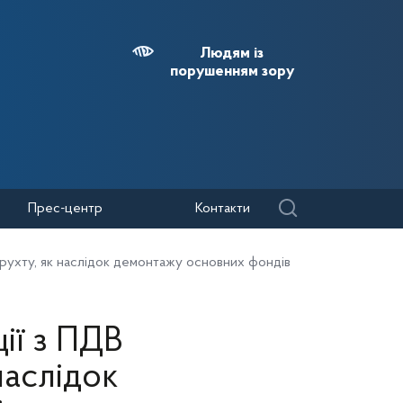
Людям із
порушенням зору
Прес-центр
Контакти
рухту, як наслідок демонтажу основних фондів
ії з ПДВ
наслідок