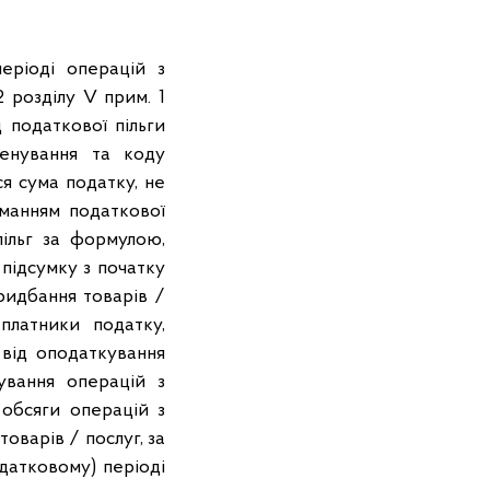
еріоді операцій з
2 розділу V прим. 1
 податкової пільги
менування та коду
ся сума податку, не
иманням податкової
пільг за формулою,
підсумку з початку
ридбання товарів /
платники податку,
 від оподаткування
ування операцій з
 обсяги операцій з
оварів / послуг, за
податковому) періоді