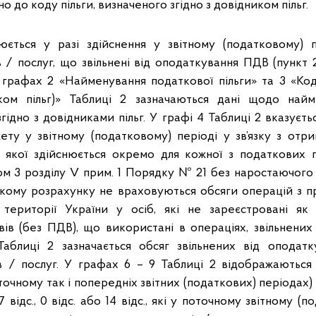
о до коду пільги, визначеного згідно з довідником пільг.
юється у разі здійснення у звітному (податковому) п
 / послуг, що звільнені від оподаткування ПДВ (пункт 
графах 2 «Найменування податкової пільги» та 3 «Код
иком пільг)» Таблиці 2 зазначаються дані щодо най
згідно з довідниками пільг. У графі 4 Таблиці 2 вказуєть
ту у звітному (податковому) періоді у зв’язку з отр
к якої здійснюється окремо для кожної з податкових 
м 3 розділу V прим. 1 Порядку № 21 без наростаючого 
такому розрахунку не враховуються обсяги операцій з п
 території України у осіб, які не зареєстровані як 
ів (без ПДВ), що використані в операціях, звільнених
аблиці 2 зазначається обсяг звільнених від оподатк
в / послуг. У графах 6 – 9 Таблиці 2 відображаються
точному так і попередніх звітних (податкових) періодах) т
7 відс., 0 відс. або 14 відс., які у поточному звітному (