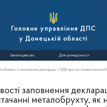
вної податкової служби України
Головне управління ДПС
у Донецькій області
Законодавство
Для громадськості
собливості заповнення декларації з ПДВ при постачанні металоб
ості заповнення декларац
тачанні металобрухту, як 