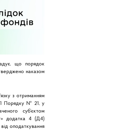
гадує, що порядок
затверджено наказом
’язку з отриманням
 1 Порядку № 21, у
ченого суб’єктом
г» додатка 4 (Д4)
и від оподаткування