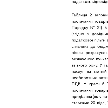
податком, відповідн
Таблиця 2 заповн
постачання товарів
Порядку № 21). В 
(згідно з довідн
податкової пільги 
сплачена до бюдже
пільги, розрахуно
визначеною пункто
звітного року. У 
послуг на митній
необоротних актив
ПДВ. У графі 5 Т
постачання товарі
придбання (як у по
ставками 20 відс., 