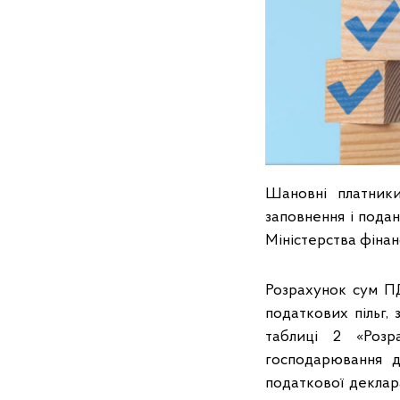
Шановні платники
заповнення і подан
Міністерства фінанс
Розрахунок сум ПД
податкових пільг,
таблиці 2 «Розр
господарювання д
податкової деклара