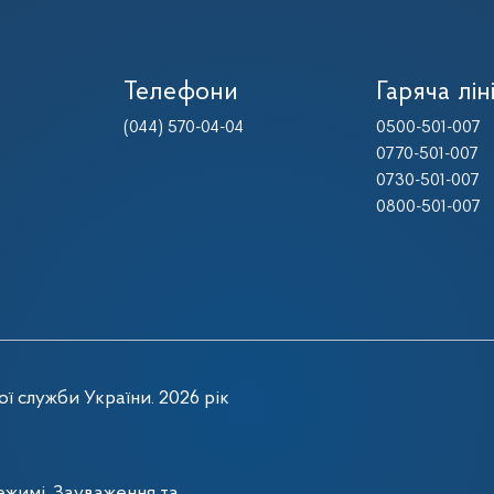
Телефони
Гаряча лін
(044) 570-04-04
0500-501-007
0770-501-007
0730-501-007
0800-501-007
ї служби України. 2026 рік
жимі. Зауваження та