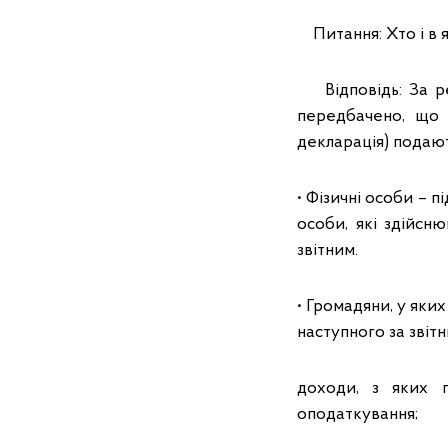
Питання: Хто і в 
Відповідь: За рез
передбачено, що 
декларація) подают
• Фізичні особи – 
особи, які здійсн
звітним.
• Громадяни, у яки
наступного за звітн
доходи, з яких п
оподаткування;