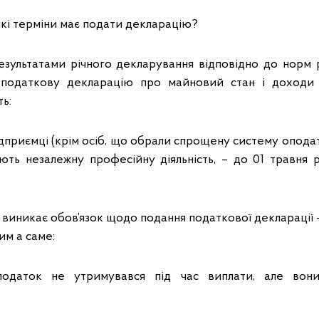
які терміни має подати декларацію?
ультатами річного декларування відповідно до норм 
податкову декларацію про майновий стан і доходи 
ь:
підприємці (крім осіб, що обрали спрощену систему оподат
юють незалежну професійну діяльність, – до 01 травня р
х виникає обов’язок щодо подання податкової декларації –
им а саме:
одаток не утримувався під час виплати, але вони