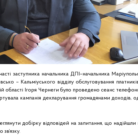
сті заступника начальника ДПІ–начальника Маріупольс
івсько – Кальміуського відділу обслуговування платникі
й області Ігоря Чернеги було проведено сеанс телефонно
тартувала кампанія декларування громадянами доходів, 
янути добірку відповідей на запитання, що надійшли 
 зв’язку.