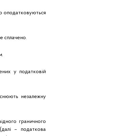
бо оподатковуються
же сплачено.
м.
ених у податковій
йснюють незалежну
ідного граничного
(далі – податкова