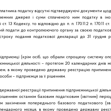
латника податку відсутні підтверджуючі документи що
земних джерел і суми сплаченого ним податку в іноз
 ст. 13 Кодексу, то відповідно до п. п. 170.11.2 п. 170.11 с
ний подати до контролюючого органу за своєю податк
троку подання податкової декларації до 31 грудня р
 підприємці (крім осіб, що обрали спрощену систему опо
ємницької діяльності – протягом 20 календарних днів мі
ем, в якому проведено державну реєстрацію припинен
 особи – підприємця за її рішенням.
державної реєстрації припинення підприємницької діяльн
 рішенням останнім базовим податковим (звітним) періо
м закінчення попереднього базового податкового (зв
алендарного місяця, в якому проведено державну реєс