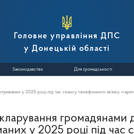
вної податкової служби України
Головне управління ДПС
у Донецькій області
Законодавство
Для громадськості
триманих у 2025 році під час сеансу телефонного зв’язку «гаряча
кларування громадянами д
аних у 2025 році під час 