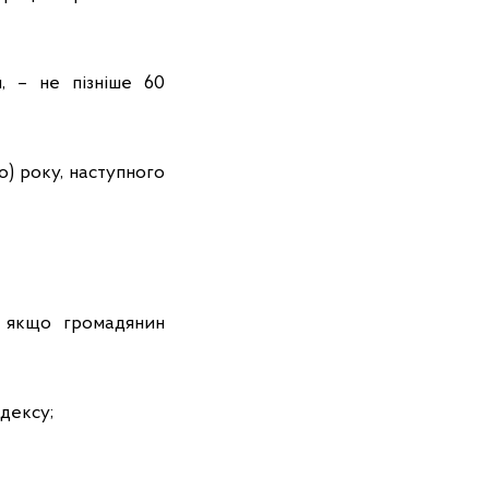
, – не пізніше 60
о) року, наступного
 якщо громадянин
одексу;