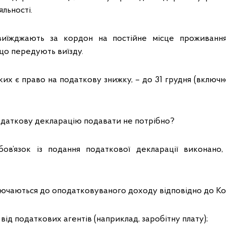
яльності.
 виїжджають за кордон на постійне місце проживання
що передують виїзду.
 яких є право на податкову знижку, – до 31 грудня (включн
даткову декларацію подавати не потрібно?
’язок із подання податкової декларації виконано,
ключаються до оподатковуваного доходу відповідно до К
від податкових агентів (наприклад, заробітну плату);