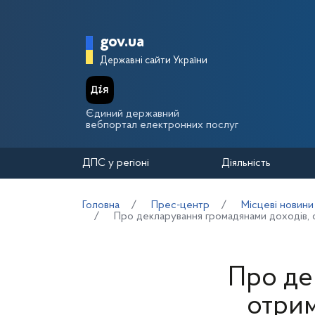
Перейти до основного вмісту
Головна сторінка Держа
gov.ua
Державні сайти України
Єдиний державний
вебпортал електронних послуг
ДПС у регіоні
Діяльність
Головна
Прес-центр
Місцеві новини
Про декларування громадянами доходів, о
Про де
отрим