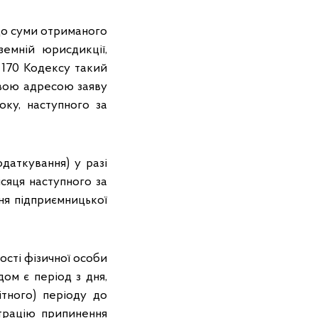
до суми отриманого
емній юрисдикції,
т. 170 Кодексу такий
овою адресою заяву
оку, наступного за
даткування) у разі
сяця наступного за
ня підприємницької
ості фізичної особи
дом є період з дня,
ітного) періоду до
трацію припинення