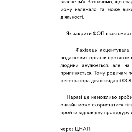
власне ім'я. Зазначимо, що с
йому належало та може вико
діяльності.
Як закрити ФОП після смерт
Фахівець акцентувала ува
податкових органів протягом мі
людини анулюється, але на п
припиняється. Тому родичам п
реєстратора для ліквідації ФО
Наразі це неможливо зробит
онлайн може скористатися тіл
пройти відповідну процедуру 
через ЦНАП;