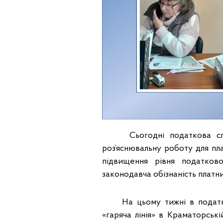
Сьогодні податкова служб
роз’яснювальну роботу для пл
підвищення рівня податков
законодавча обізнаність платни
На цьому тижні в податкові
«гаряча лінія» в Краматорськ