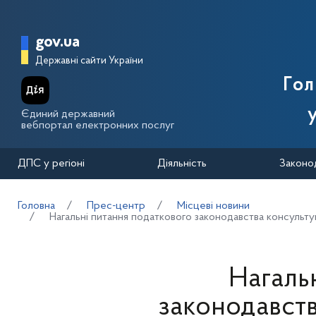
Перейти до основного вмісту
Головна сторінка Державної п
gov.ua
Державні сайти України
Го
Єдиний державний
вебпортал електронних послуг
ДПС у регіоні
Діяльність
Законо
Головна
Прес-центр
Місцеві новини
Нагальні питання податкового законодавства консультув
Нагаль
законодавств