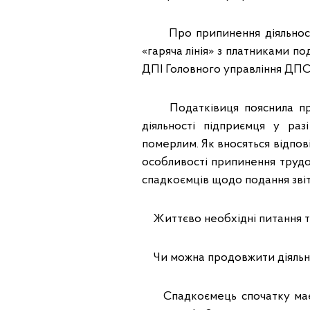
Про припинення діяльності Ф
«гаряча лінія» з платниками п
ДПІ Головного управління ДПС
Податківиця пояснила про 
діяльності підприємця у раз
померлим. Як вносяться відпові
особливості припинення трудо
спадкоємців щодо подання звіт
Життєво необхідні питання та 
Чи можна продовжити діяльні
Спадкоємець спочатку має з