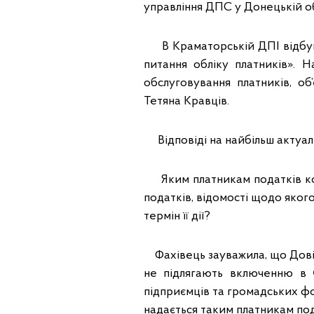
управління ДПС у Донецькій об
В Краматорській ДПІ відбувся
питання обліку платників». Н
обслуговування платників, о
Тетяна Кравців.
Відповіді на найбільш актуал
Яким платникам податків кон
податків, відомості щодо яко
термін її дії?
Фахівець зауважила, що Довідк
не підлягають включенню в 
підприємців та громадських ф
надається таким платникам под