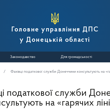
вної податкової служби України
Головне управління ДПС
у Донецькій області
Законодавство
Для громадськості
Фахівці податкової служби Донеччини консультують на «га
ці податкової служби Дон
сультують на «гарячих лін