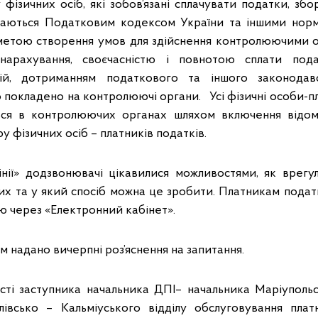
фізичних осіб, які зобов’язані сплачувати податки, зб
чаються Податковим кодексом України та іншими нор
 метою створення умов для здійснення контролюючими
нарахування, своєчасністю і повнотою сплати пода
ій, дотриманням податкового та іншого законодав
 покладено на контролюючі органи. Усі фізичні особи-пл
ься в контролюючих органах шляхом включення відо
 фізичних осіб – платників податків.
лінії» додзвонювачі цікавилися можливостями, як врегу
их та у який спосіб можна це зробити. Платникам пода
ю через «Електронний кабінет».
 надано вичерпні роз’яснення на запитання.
ті заступника начальника ДПІ– начальника Маріуполь
івсько – Кальміуського відділу обслуговування плат