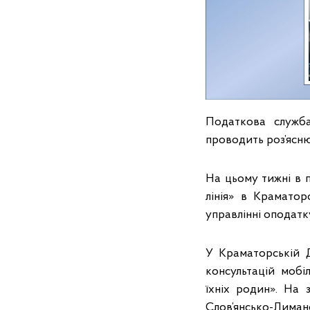
Податкова служба
проводить роз’ясню
На цьому тижні в 
лінія» в Краматор
управлінні оподатк
У Краматорській Д
консультацій мобі
їхніх родин». На 
Слов’янсько-Лиман