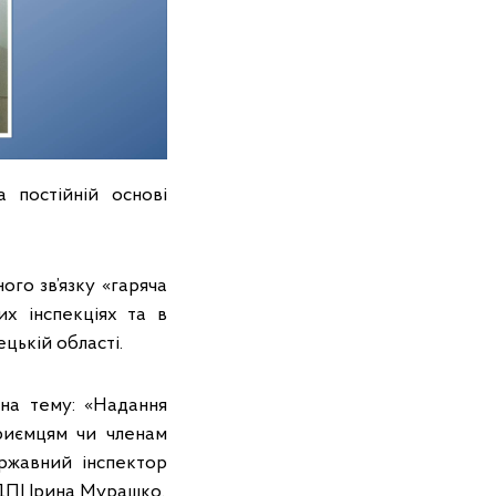
 постійній основі
го зв’язку «гаряча
их інспекціях та в
цькій області.
 на тему: «Надання
приємцям чи членам
ержавний інспектор
ДПІ Ірина Мурашко.