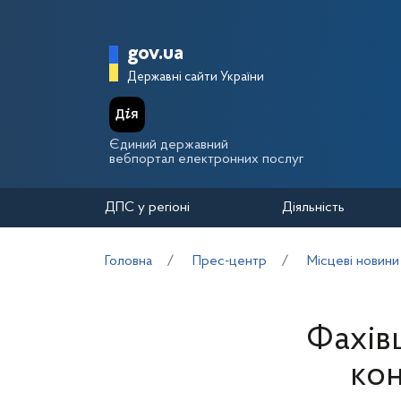
Перейти до основного вмісту
Головна сторінка Держа
gov.ua
Державні сайти України
Єдиний державний
вебпортал електронних послуг
ДПС у регіоні
Діяльність
Головна
Прес-центр
Місцеві новини
Фахів
кон