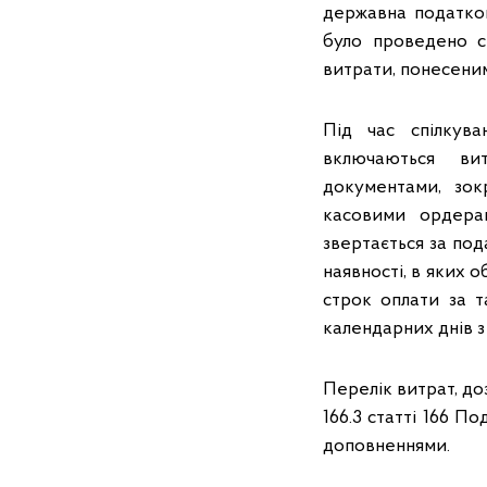
державна податков
було проведено с
витрати, понесеним
Під час спілкува
включаються ви
документами, зок
касовими ордерам
звертається за под
наявності, в яких о
строк оплати за т
календарних днів з
Перелік витрат, до
166.3 статті 166 П
доповненнями.