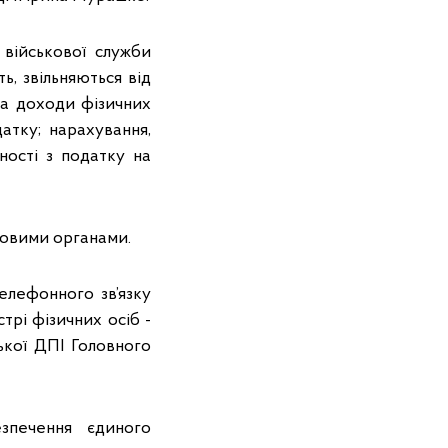
 військової служби
ь, звільняються від
 на доходи фізичних
атку; нарахування,
тності з податку на
тковими органами.
елефонного зв’язку
трі фізичних осіб -
ької ДПІ Головного
зпечення єдиного