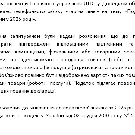
а інспекція Головного управління ДПС у Донецькій обл
еанс телефонного зв’язку «гаряча лінія» на тему «По
и у 2025 році».
ння запитувачам були надані роз’яснення, що до 
трати підтверджені відповідними платіжними та
рема квитанціями, фіскальними або товарними чек
и, що ідентифікують продавця товарів (робіт, пос
атковою знижкою (їх покупця (отримувача), а також копі
бов'язково повинно бути відображено вартість таких товар
акі товари (роботи, послуги). Податок підлягає пове
 дня подання декларації.
зволених до включення до податкової знижки за 2025 рі
одаткового кодексу України від 02 грудня 2010 року № 27