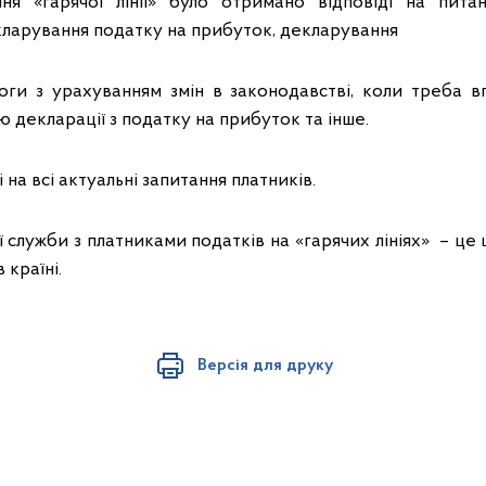
ня «гарячої лінії» було отримано відповіді на пит
кларування податку на прибуток, декларування
оги з урахуванням змін в законодавстві, коли треба в
декларації з податку на прибуток та інше.
 на всі актуальні запитання платників.
 служби з платниками податків на «гарячих лініях» – це
 країні.
Версія для друку