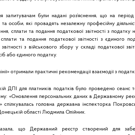
ня запитувачам були надані роз’яснення, що на період
та особи, які провадять незалежну професійну діяльніст
ння, сплати та подання податкової звітності з податку
, сплати та подання податкової звітності з єдиного под
звітності з військового збору у складі податкової зві
іб або єдиного податку.
лінії» отримали практичні рекомендації взаємодії з пода
ій ДПІ для платників податків було проведено сеанс т
тему: «Оновлення персональних даних в Державному реєс
в» спілкувалась головна державна інспекторка Покровс
Донецькій області Людмила Олійник.
казала, що Державний реєстр створений для забе