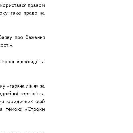
скористався правом
оку, таке право на
Заяву про бажання
ості».
ерпні відповіді та
у «гаряча лінія» за
дрібної торгівлі та
ння юридичних осіб
за темою: «Строки