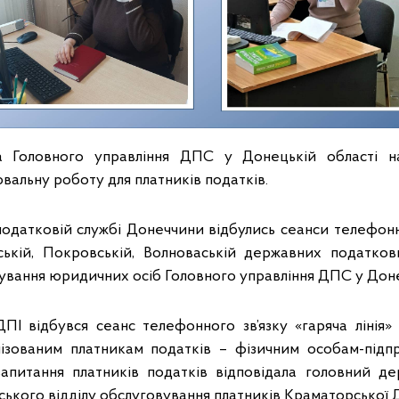
 Головного управління ДПС у Донецькій області на
вальну роботу для платників податків.
податковій службі Донеччини відбулись сеанси телефонно
ській, Покровській, Волноваській державних податков
ування юридичних осіб Головного управління ДПС у Доне
ПІ відбувся сеанс телефонного зв’язку «гаряча лінія»
лізованим платникам податків – фізичним особам-під
запитання платників податків відповідала головний д
ського відділу обслуговування платників Краматорської 