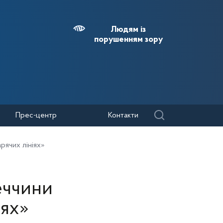
Людям із
порушенням зору
Прес-центр
Контакти
рячих лініях»
еччини
іях»