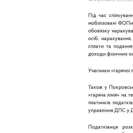
Під час спілкуван
мобілізовані ФОПи 
обов’язку нарахува
осіб; нарахування
сплати та подання 
доходи фізичних ос
Учасники «гарячої 
Також у Покровськ
«гаряча лінія» на 
платників податкі
управління ДПС у 
Податківиця роз