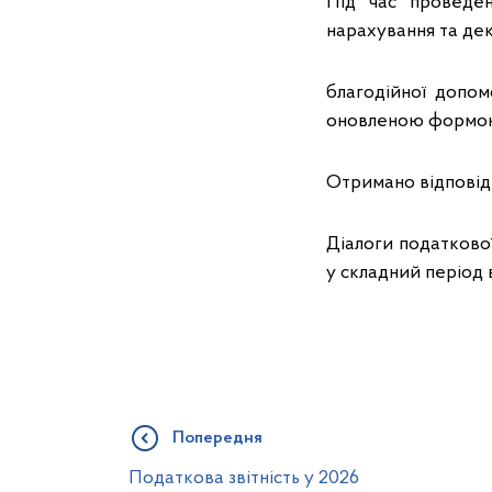
Під час проведен
нарахування та де
благодійної допом
оновленою формою 
Отримано відповіді
Діалоги податкової
у складний період в
Попередня
Податкова звітність у 2026