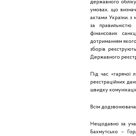
державного обліку 
умовах, що визна
актами України, з
за правильністю 
фінансових санкц
дотриманням якого
зборів реєструют
Державного реєстру
Під час «гарячої 
реєстраційних дан
швидку комунікаці
Всім додзвонювачам
Нещодавно за учас
Бахмутсько – Горл