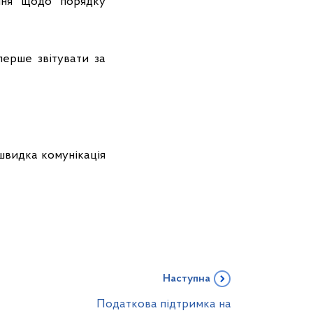
ання щодо порядку
перше звітувати за
 швидка комунікація
Наступна
Податкова підтримка на