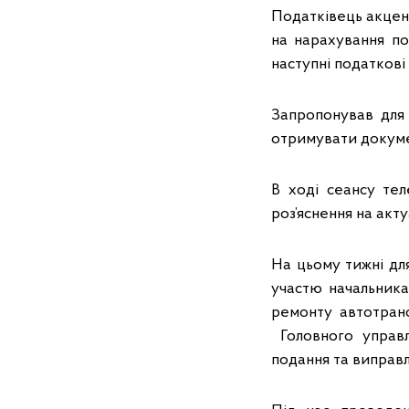
Податківець акцен
на нарахування по
наступні податкові
Запропонував для
отримувати докумен
В ході сеансу тел
роз’яснення на акт
На цьому тижні для
участю начальника 
ремонту автотранс
Головного управл
подання та виправ