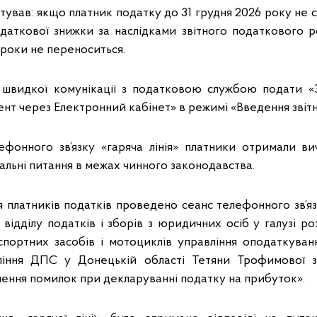
тував: якщо платник податку до 31 грудня 2026 року не 
даткової знижки за наслідками звітного податкового р
 роки не переноситься.
 швидкої комунікації з податковою службою подати «
т через Електронний кабінет» в режимі «Введення звітн
ефонного зв’язку «гаряча лінія» платники отримали вич
уальні питання в межах чинного законодавства.
 платників податків проведено сеанс телефонного зв’язк
відділу податків і зборів з юридичних осіб у галузі роз
портних засобів і мотоциклів управління оподаткува
іння ДПС у Донецькій області Тетяни Трофимової 
лення помилок при декларуванні податку на прибуток».