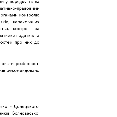
ори у порядку та на
мативно-правовими
 органами контролю
тків, нарахованих
ства, контроль за
атники податків та
мостей про них до
лювати розбіжності
тків рекомендовано
сько – Донецького,
ників Волноваської