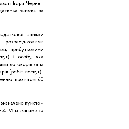
асті Ігоря Чернегі
даткова знижка за
податкової знижки
 розрахунковими
ами, прибутковими
луг) і особу, яка
ями договорів за їх
ів (робіт, послуг) і
рненню протягом 60
к визначено пунктом
55-VI із змінами та