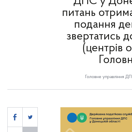
ДПС у Донец
питань отрима
подання дек
звертатись 
(центрів 
Головн
Головне управління ДП