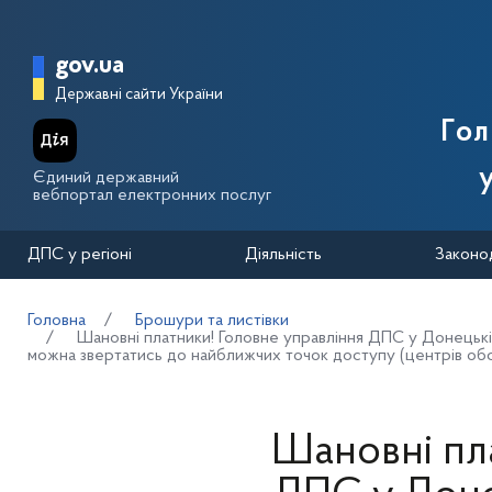
Перейти до основного вмісту
Головна сторінка Державної п
gov.ua
Державні сайти України
Го
Єдиний державний
вебпортал електронних послуг
ДПС у регіоні
Діяльність
Законо
Головна
Брошури та листівки
Шановні платники! Головне управління ДПС у Донецькій 
можна звертатись до найближчих точок доступу (центрів обс
Шановні пл