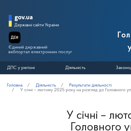
Перейти до основного вмісту
Головна сторінка Державної п
gov.ua
Державні сайти України
Го
Єдиний державний
вебпортал електронних послуг
ДПС у регіоні
Діяльність
Законо
Головна
Діяльність
Результати діяльності
У січні – лютому 2025 року на розгляд до Головного 
У січні – лю
Головного 