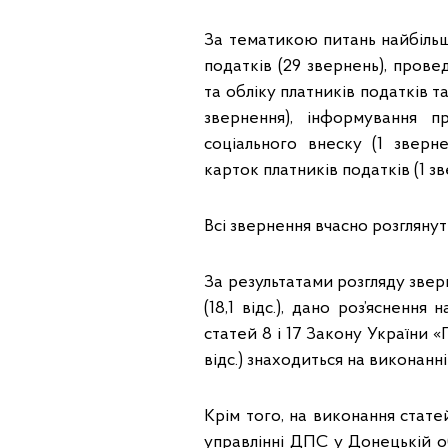
За тематикою питань найбільш
податків (29 звернень), прове
та обліку платників податків т
звернення), інформування п
соціального внеску (1 зверн
карток платників податків (1 зв
Всі звернення вчасно розглянуті
За результатами розгляду зве
(18,1 відс.), дано роз’яснення
статей 8 і 17 Закону України «П
відс.) знаходиться на виконанн
Крім того, на виконання стат
управлінні ДПС у Донецькій 