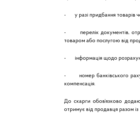
- у разі придбання товарів че
- перелік документів, отри
товаром або послугою від про
- інформація щодо розрахун
- номер банківського рахун
компенсація.
До скарги обов’язково додают
отримує від продавця разом із