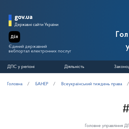
Перейти до основного вмісту
Головна сторінка Державної п
gov.ua
Державні сайти України
Го
Єдиний державний
вебпортал електронних послуг
ДПС у регіоні
Діяльність
Законо
Головна
БАНЕР
Всеукраїнський тиждень права
#
Головне управління Д