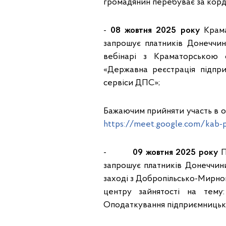
громадянин перебуває за корд
-
08 жовтня 2025 року
Крама
запрошує платників Донеччини
вебінарі з Краматорською 
«Державна реєстрація підприє
сервіси ДПС»;
Бажаючим прийняти участь в on
https://meet.google.com/kab-
-
09 жовтня 2025 року
П
запрошує платників Донеччини
заході з Добропільсько-Мирно
центру зайнятості на тему:
Оподаткування підприємницько