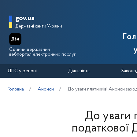
Перейти до основного вмісту
Головна сторінка Державної п
gov.ua
Державні сайти України
Го
Єдиний державний
вебпортал електронних послуг
ДПС у регіоні
Діяльність
Законо
Головна
Анонси
До уваги платників! Анонси захо
До уваги 
податкової 