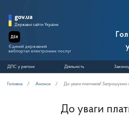
Перейти до основного вмісту
Головна сторінка Державної п
gov.ua
Державні сайти України
Го
Єдиний державний
вебпортал електронних послуг
ДПС у регіоні
Діяльність
Законо
Головна
Анонси
До уваги платників! Запрошуємо на
До уваги плат