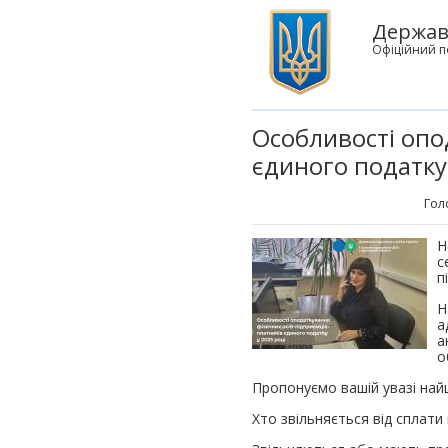
Державн
Офіційний п
Особливості опо
єдиного податку
Гол
Н
с
п
Н
а
а
о
Пропонуємо вашій увазі найці
Хто звільняється від сплати