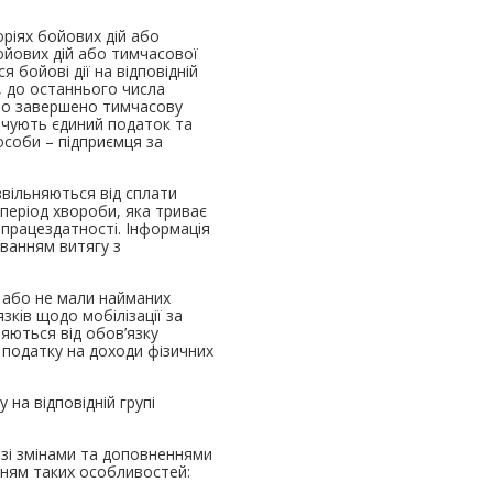
оріях бойових дій або
ойових дій або тимчасової
 бойові дії на відповідній
, до останнього числа
або завершено тимчасову
лачують єдиний податок та
особи – підприємця за
звільняються від сплати
 період хвороби, яка триває
епрацездатності. Інформація
аванням витягу з
и або не мали найманих
язків щодо мобілізації за
яються від обов’язку
з податку на доходи фізичних
 на відповідній групі
I зі змінами та доповненнями
анням таких особливостей: