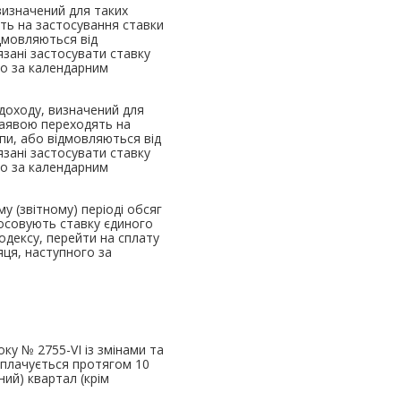
визначений для таких
ять на застосування ставки
ідмовляються від
зані застосувати ставку
ого за календарним
 доходу, визначений для
 заявою переходять на
пи, або відмовляються від
зані застосувати ставку
ого за календарним
му (звітному) періоді обсяг
тосовують ставку єдиного
Кодексу, перейти на сплату
яця, наступного за
оку № 2755-VI із змінами та
сплачується протягом 10
ний) квартал (крім