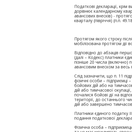
Податкові декларації, крім 
дорівнює календарному кварт
авансових внесків) - протяг
кварталу (півріччя) (п.п. 49.18
Протягом якого строку після 
мобілізована протягом дії в
Відповідно до абзаців першо
(далі – Кодекс) платники єд
пізніше 20 числа (включно) 
авансовим внеском за весь по
Слід зазначити, що п. 11 пі
фізичні особи – підприємці 
бойових дій або на тимчасо
дій або тимчасової окупації
почалися бойові дії на відп
території, до останнього чи
дій або завершено тимчасов
Платники єдиного податку ІІ
подання податкової деклараці
Фізична особа – підприємець 
та не має можливість своєч