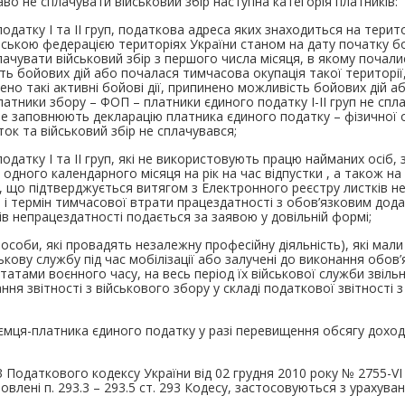
о не сплачувати військовий збір наступна категорія платників:
одатку І та ІІ груп, податкова адреса яких знаходиться на терит
ською федерацією територіях України станом на дату початку б
ачувати військовий збір з першого числа місяця, в якому почалися
ть бойових дій або почалася тимчасова окупація такої території
ено такі активні бойові дії, припинено можливість бойових дій 
атники збору – ФОП – платники єдиного податку І-ІІ груп не сп
 не заповнюють декларацію платника єдиного податку – фізичної 
ток та військовий збір не сплачувався;
одатку І та ІІ груп, які не використовують працю найманих осіб, 
одного календарного місяця на рік на час відпустки , а також на
в, що підтверджується витягом з Електронного реєстру листків н
и і термін тимчасової втрати працездатності з обов’язковим дод
в непрацездатності подається за заявою у довільній формі;
особи, які провадять незалежну професійну діяльність), які мал
ськову службу під час мобілізації або залучені до виконання обов’
тами воєнного часу, на весь період їх військової служби звільн
ння звітності з військового збору у складі податкової звітності 
у.
риємця-платника єдиного податку у разі перевищення обсягу доходу
293 Податкового кодексу України від 02 грудня 2010 року № 2755-V
новлені п. 293.3 – 293.5 ст. 293 Кодесу, застосовуються з урахув