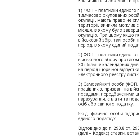
Звільняються або мають прав
1) ФОП – платники єдиного п
тимчасово окупованих росій
окупації, мають право не спл
території, виникла можливіс
місяця, в якому було заверш
окупацію. При цьому якщо пл
військовий збір, такі особи
період, в якому єдиний пода
2) ФОП – платники єдиного п
військового збору протягом 
30 і більше календарних дні
на період щорічної відпустк
Електронного реєстру листкі
3) Самозайняті особи (ФОП, 
працівників, призвані на вій
посадами, передбаченими шта
нарахування, сплати та пода
осіб або єдиного податк
Які дії фізичної особи-підп
єдиного податку?
Відповідно до п. 293.8 ст. 
(далі – Кодекс) ставки, вста