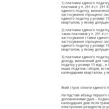
1) платники єдиного податку
платників у п. 291.4 ст. 29
єдиного податку, визначеної
застосування спрощеної сис
єдиного податку у розмірі 1
кварталом, у якому допуще
2) платники єдиного податку
таких платників у п. 291.4 
застосування ставки єдиного
застосування спрощеної сис
єдиного податку у розмірі 1
кварталом, у якому допуще
3) платники єдиного податку 
доходу, визначений для таки
податку у розмірі 15 відс., 
інших податків і зборів, вс
календарним кварталом, у 
Який строк сплати єдиного 
На підставі абзацу першого п
доповненнями (далі – Кодек
календарних днів після гран
електронних резидентів (е-р