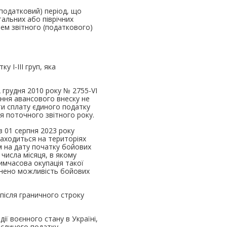
(податковий) період, що
тальних або піврічних
нем звітного (податкового)
 І-ІІІ груп, яка
2 грудня 2010 року № 2755-VI
нення авансового внеску не
ти сплату єдиного податку
ця поточного звітного року.
з 01 серпня 2023 року
знаходиться на територіях
м на дату початку бойових
 числа місяця, в якому
тимчасова окупація такої
пинено можливість бойових
після граничного строку
ії воєнного стану в Україні,
 єдиного податку,