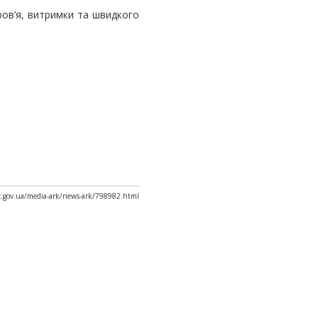
ров’я, витримки та швидкого
ax.gov.ua/media-ark/news-ark/798982.html