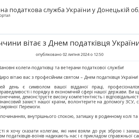
а податкова служба України у Донецькій об
ортал
чини вітає з Днем податківця Україн
опубліковано 02 липня 2024 о 12:50
ановні колеги-податківці та ветерани податкової служби!
иро вітаю вас з професійним святом – Днем податківця України
ей день є символом вашої відданої праці, професіоналі
праведливості і порядку в економічній сфері нашої держави. Ви 
онеччини, демонструєте високу компетентність і відповідальніст
інансовий захист нашої країни, волонтерите на допомогу ЗСУ
омріяної Перемоги.
починаннях, внутрішнього спокою, затишку в родинному колі та 
ті я хочу сказати колегам, які нині взяли до рук зброю і захи
изм податківців-воїнів надихають нас і є прикладом справжньої с