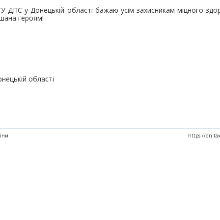
 ГУ ДПС у Донецькій області бажаю усім захисникам міцного здо
 шана героям!
онецькій області
аїни
https://dn.t