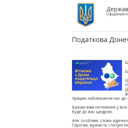
Державн
Офіційний п
Податкова Донеч
Ш
Щ
Ц
с
Д
ф
працею наближаючи нас до 
Бажаю вам натхнення у всіх 
буде до вас щедрою.
Але особливі слова вдячнос
Героїзм, мужність і патріот