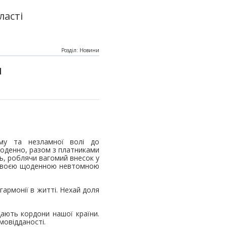
ласті
Розділ: Новини
и
!
зму та незламної волі до
щоденно, разом з платниками
ь, роблячи вагомий внесок у
, своєю щоденною невтомною
гармонії в житті. Нехай доля
щають кордони нашої країни.
амовідданості.